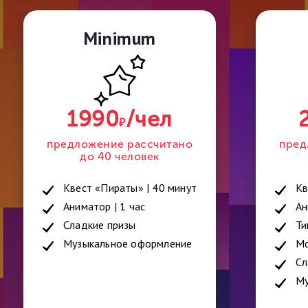
Minimum
1990
/чел
₽
предложение рассчитано
пред
до 40 человек
Квест «Пираты» | 40 минут
Кв
Аниматор | 1 час
Ан
Сладкие призы
Ти
Музыкальное оформление
Мо
Сл
Му