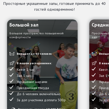
Просторные украшенные залы, готовые принимать до 40
гостей одновременно!
Большой зал
Средни
Большое пространство повышенной
Просторны
комфортности
зал
Вмещает до 40 человек
Вмещае
В вашем распоряжении:
В ваш
Квест 1 час
Квест 
Зал 1 час
Зал 1 
Украшение шарами
Украш
Праздничная посуда
Празд
До 6 человек включительно
До 6 
За доп участника доплата 500р
За до