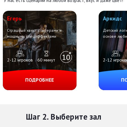
У нас есть сценарии на любой возраст, вкус и даже цвет!
Егерь
Аркидс
Страшный квест с актерами и
Детский логи
мощными спецэффектами
основе люби
2-12 игроков
60 минут
2-12 игроко
ПОДРОБНЕЕ
П
Шаг 2. Выберите зал